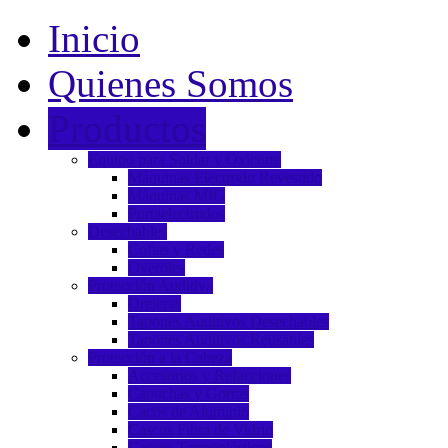
Inicio
Quienes Somos
Productos
Equipo para Soldar y Oxicorte
Máquinas Electrodo Revestido
Máquinas MIG
Portaelectrodos
Desechables
Cofias y Redes
Overoles
Protección Auditiva
Orejeras
Tapones Auditivos Desechables
Tapones Auditivos Reusables
Protección a la Cabeza
Accesorios y Refacciones
Capuchas y Gorras
Cacos de Aluminio
Cascos Fibra de Vidrio
Cascos Termoplásticos