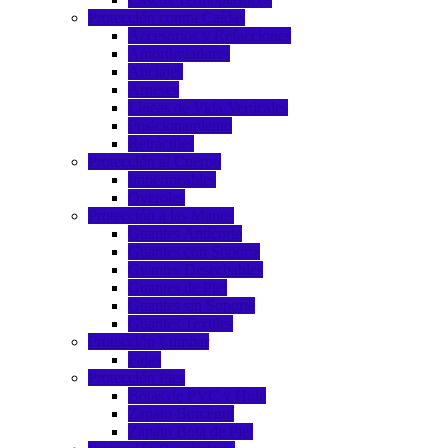
Protección contra Caídas
Accesorios y Refacciones
Amortiguadores
Anclajes
Arneses
Líneas de Vida Verticales
Posicionamiento
Retráctiles
Protección al Cuerpo
Impermeables
Overoles
Protección a las Manos
Guantes Anticorte
Guantes con Soporte
Guantes Desechables
Guantes de Piel
Guantes sin Soporte
Guantes Textiles
Protección Lumbar
Fajas
Protección Pies
Botas de PVC y Hule
Zapato Borceguí
Zapato Bota de Piel