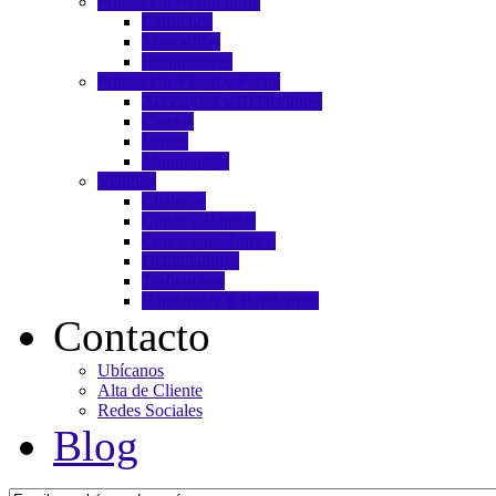
Protección Respiratoria
Cartuchos
Mascarillas
Respiradores
Protección Visual y Facial
Accesorios y Refacciones
Caretas
Lentes
Monogogles
Vialidad
Chalecos
Cintas y Bandas
Conos para Tráfico
Delimitadores
Trafitambos
Banderolas Y Banderines
Contacto
Ubícanos
Alta de Cliente
Redes Sociales
Blog