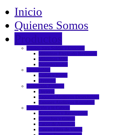
Inicio
Quienes Somos
Productos
Equipo para Soldar y Oxicorte
Máquinas Electrodo Revestido
Máquinas MIG
Portaelectrodos
Desechables
Cofias y Redes
Overoles
Protección Auditiva
Orejeras
Tapones Auditivos Desechables
Tapones Auditivos Reusables
Protección a la Cabeza
Accesorios y Refacciones
Capuchas y Gorras
Cacos de Aluminio
Cascos Fibra de Vidrio
Cascos Termoplásticos