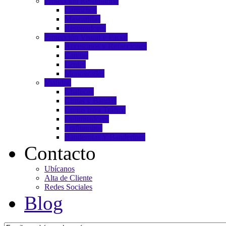
Protección Respiratoria
Cartuchos
Mascarillas
Respiradores
Protección Visual y Facial
Accesorios y Refacciones
Caretas
Lentes
Monogogles
Vialidad
Chalecos
Cintas y Bandas
Conos para Tráfico
Delimitadores
Trafitambos
Banderolas Y Banderines
Contacto
Ubícanos
Alta de Cliente
Redes Sociales
Blog