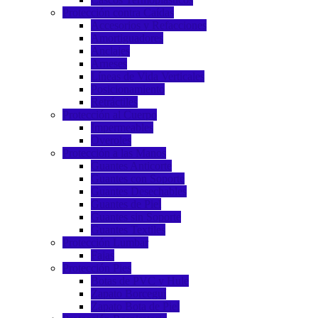
Protección contra Caídas
Accesorios y Refacciones
Amortiguadores
Anclajes
Arneses
Líneas de Vida Verticales
Posicionamiento
Retráctiles
Protección al Cuerpo
Impermeables
Overoles
Protección a las Manos
Guantes Anticorte
Guantes con Soporte
Guantes Desechables
Guantes de Piel
Guantes sin Soporte
Guantes Textiles
Protección Lumbar
Fajas
Protección Pies
Botas de PVC y Hule
Zapato Borceguí
Zapato Bota de Piel