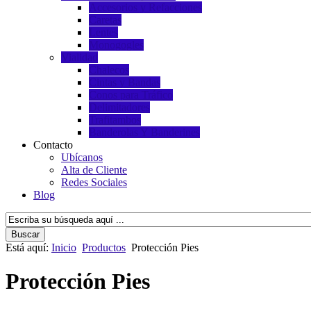
Accesorios y Refacciones
Caretas
Lentes
Monogogles
Vialidad
Chalecos
Cintas y Bandas
Conos para Tráfico
Delimitadores
Trafitambos
Banderolas Y Banderines
Contacto
Ubícanos
Alta de Cliente
Redes Sociales
Blog
Está aquí:
Inicio
Productos
Protección Pies
Protección Pies