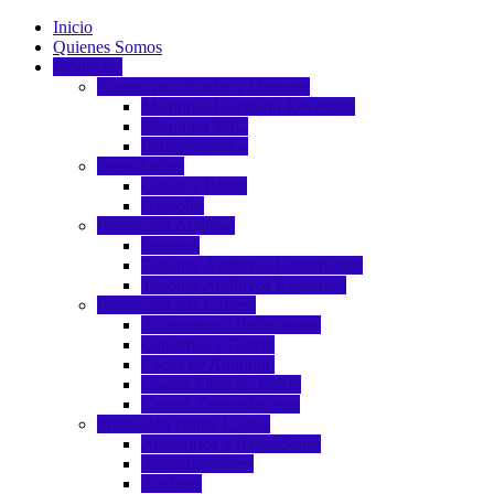
Inicio
Quienes Somos
Productos
Equipo para Soldar y Oxicorte
Máquinas Electrodo Revestido
Máquinas MIG
Portaelectrodos
Desechables
Cofias y Redes
Overoles
Protección Auditiva
Orejeras
Tapones Auditivos Desechables
Tapones Auditivos Reusables
Protección a la Cabeza
Accesorios y Refacciones
Capuchas y Gorras
Cacos de Aluminio
Cascos Fibra de Vidrio
Cascos Termoplásticos
Protección contra Caídas
Accesorios y Refacciones
Amortiguadores
Anclajes