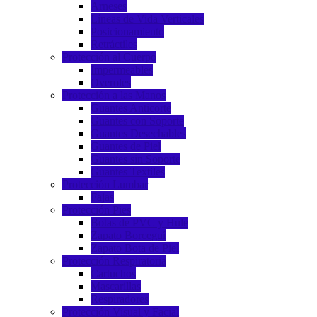
Arneses
Líneas de Vida Verticales
Posicionamiento
Retráctiles
Protección al Cuerpo
Impermeables
Overoles
Protección a las Manos
Guantes Anticorte
Guantes con Soporte
Guantes Desechables
Guantes de Piel
Guantes sin Soporte
Guantes Textiles
Protección Lumbar
Fajas
Protección Pies
Botas de PVC y Hule
Zapato Borceguí
Zapato Bota de Piel
Protección Respiratoria
Cartuchos
Mascarillas
Respiradores
Protección Visual y Facial