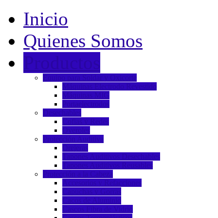
Inicio
Quienes Somos
Productos
Equipo para Soldar y Oxicorte
Máquinas Electrodo Revestido
Máquinas MIG
Portaelectrodos
Desechables
Cofias y Redes
Overoles
Protección Auditiva
Orejeras
Tapones Auditivos Desechables
Tapones Auditivos Reusables
Protección a la Cabeza
Accesorios y Refacciones
Capuchas y Gorras
Cacos de Aluminio
Cascos Fibra de Vidrio
Cascos Termoplásticos