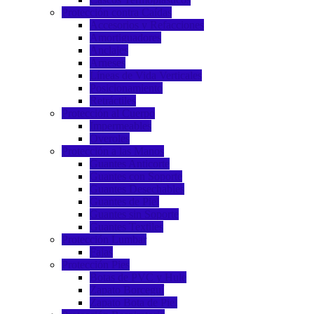
Protección contra Caídas
Accesorios y Refacciones
Amortiguadores
Anclajes
Arneses
Líneas de Vida Verticales
Posicionamiento
Retráctiles
Protección al Cuerpo
Impermeables
Overoles
Protección a las Manos
Guantes Anticorte
Guantes con Soporte
Guantes Desechables
Guantes de Piel
Guantes sin Soporte
Guantes Textiles
Protección Lumbar
Fajas
Protección Pies
Botas de PVC y Hule
Zapato Borceguí
Zapato Bota de Piel