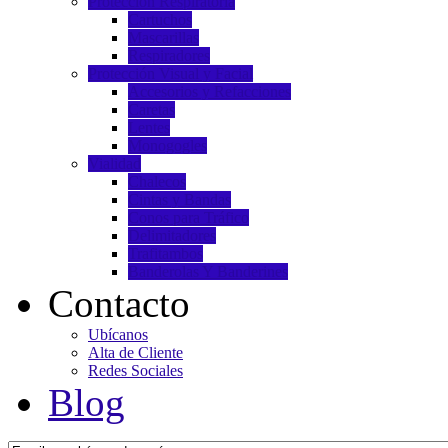
Protección Respiratoria
Cartuchos
Mascarillas
Respiradores
Protección Visual y Facial
Accesorios y Refacciones
Caretas
Lentes
Monogogles
Vialidad
Chalecos
Cintas y Bandas
Conos para Tráfico
Delimitadores
Trafitambos
Banderolas Y Banderines
Contacto
Ubícanos
Alta de Cliente
Redes Sociales
Blog