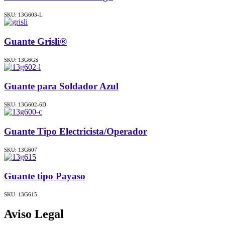
SKU: 13G603-L
Guante Grisli®
SKU: 13G6GS
Guante para Soldador Azul
SKU: 13G602-6D
Guante Tipo Electricista/Operador
SKU: 13G607
Guante tipo Payaso
SKU: 13G615
Aviso Legal