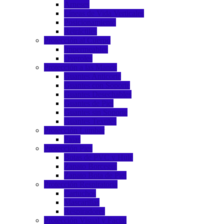
Arneses
Líneas de Vida Verticales
Posicionamiento
Retráctiles
Protección al Cuerpo
Impermeables
Overoles
Protección a las Manos
Guantes Anticorte
Guantes con Soporte
Guantes Desechables
Guantes de Piel
Guantes sin Soporte
Guantes Textiles
Protección Lumbar
Fajas
Protección Pies
Botas de PVC y Hule
Zapato Borceguí
Zapato Bota de Piel
Protección Respiratoria
Cartuchos
Mascarillas
Respiradores
Protección Visual y Facial