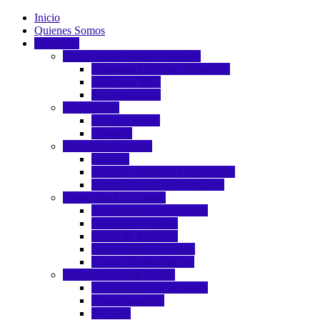
Inicio
Quienes Somos
Productos
Equipo para Soldar y Oxicorte
Máquinas Electrodo Revestido
Máquinas MIG
Portaelectrodos
Desechables
Cofias y Redes
Overoles
Protección Auditiva
Orejeras
Tapones Auditivos Desechables
Tapones Auditivos Reusables
Protección a la Cabeza
Accesorios y Refacciones
Capuchas y Gorras
Cacos de Aluminio
Cascos Fibra de Vidrio
Cascos Termoplásticos
Protección contra Caídas
Accesorios y Refacciones
Amortiguadores
Anclajes