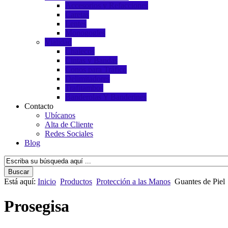
Accesorios y Refacciones
Caretas
Lentes
Monogogles
Vialidad
Chalecos
Cintas y Bandas
Conos para Tráfico
Delimitadores
Trafitambos
Banderolas Y Banderines
Contacto
Ubícanos
Alta de Cliente
Redes Sociales
Blog
Está aquí:
Inicio
Productos
Protección a las Manos
Guantes de Piel
Prosegisa