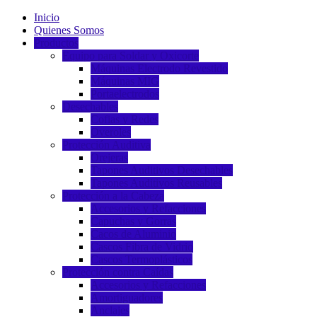
Inicio
Quienes Somos
Productos
Equipo para Soldar y Oxicorte
Máquinas Electrodo Revestido
Máquinas MIG
Portaelectrodos
Desechables
Cofias y Redes
Overoles
Protección Auditiva
Orejeras
Tapones Auditivos Desechables
Tapones Auditivos Reusables
Protección a la Cabeza
Accesorios y Refacciones
Capuchas y Gorras
Cacos de Aluminio
Cascos Fibra de Vidrio
Cascos Termoplásticos
Protección contra Caídas
Accesorios y Refacciones
Amortiguadores
Anclajes