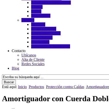
Accesorios y Refacciones
Caretas
Lentes
Monogogles
Vialidad
Chalecos
Cintas y Bandas
Conos para Tráfico
Delimitadores
Trafitambos
Banderolas Y Banderines
Contacto
Ubícanos
Alta de Cliente
Redes Sociales
Blog
Está aquí:
Inicio
Productos
Protección contra Caídas
Amortiguadore
Amortiguador con Cuerda Dobl